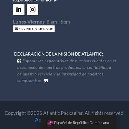
Lunes-Viernes:
8 am - 5pm
ENVIAR UN MENSAJE
DECLARACIÓN DE LA MISIÓN DE ATLANTIC:
Superar las expectativas de nuestros clientes en el
desempeño de nuestros productos, la confiabilidad
de nuestro servicio y la integridad de nuestros
compromisos.
Copyright ©2025 Atlantic Packaging. All rights reserved.
Accessibility
.
Privacy Policy
.
Español de República Dominicana