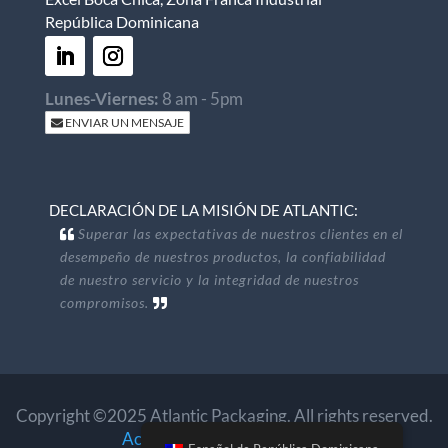
República Dominicana
Lunes-Viernes:
8 am - 5pm
ENVIAR UN MENSAJE
DECLARACIÓN DE LA MISIÓN DE ATLANTIC:
Superar las expectativas de nuestros clientes en el
desempeño de nuestros productos, la confiabilidad
de nuestro servicio y la integridad de nuestros
compromisos.
Copyright ©2025 Atlantic Packaging. All rights reserved.
Accessibility
.
Privacy Policy
.