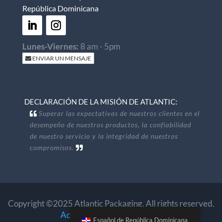
República Dominicana
Lunes-Viernes:
8 am - 5pm
ENVIAR UN MENSAJE
DECLARACIÓN DE LA MISIÓN DE ATLANTIC:
Superar las expectativas de nuestros clientes en el
desempeño de nuestros productos, la confiabilidad
de nuestro servicio y la integridad de nuestros
compromisos.
Copyright ©2025 Atlantic Packaging. All rights reserved.
Accessibility
.
Privacy Policy
.
Español de República Dominicana