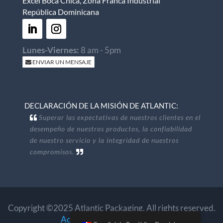
Excel Boca Chica, Zona Franca Industrial
República Dominicana
Lunes-Viernes:
8 am - 5pm
ENVIAR UN MENSAJE
DECLARACIÓN DE LA MISIÓN DE ATLANTIC:
Superar las expectativas de nuestros clientes en el
desempeño de nuestros productos, la confiabilidad
de nuestro servicio y la integridad de nuestros
compromisos.
Copyright ©2025 Atlantic Packaging. All rights reserved.
Accessibility
.
Privacy Policy
.