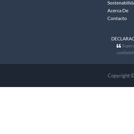
Sostenabilid
Acerca De
Contacto
DECLARACI
Supera
confiabi
Copyright ©