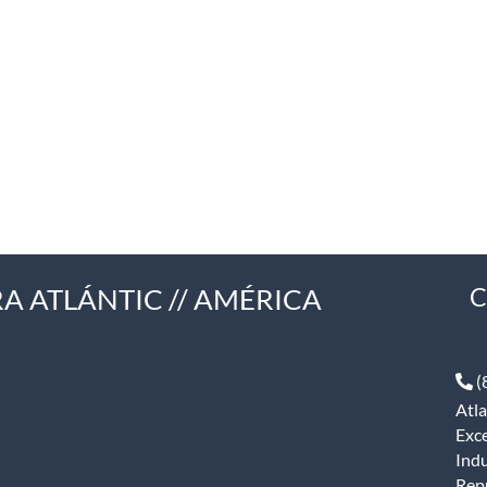
A ATLÁNTIC // AMÉRICA
C
(
Atla
Exce
Indu
Rep