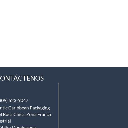
ONTÁCTENOS
809) 523-9047
ntic Caribbean Packaging
l Boca Chica, Zona Franca
strial
ública Dominicana