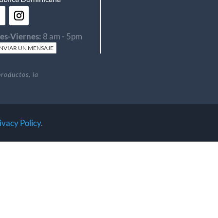
es-Viernes:
8 am - 5pm
NVIAR UN MENSAJE
productos, la
ivacy Policy
.