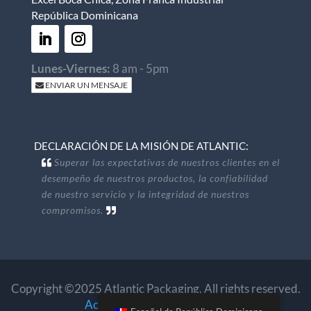
República Dominicana
Lunes-Viernes:
8 am - 5pm
ENVIAR UN MENSAJE
DECLARACIÓN DE LA MISIÓN DE ATLANTIC:
Superar las expectativas de nuestros clientes en el
desempeño de nuestros productos, la confiabilidad
de nuestro servicio y la integridad de nuestros
compromisos.
Copyright ©2025 Atlantic Packaging. All rights reserved.
Accessibility
.
Privacy Policy
.