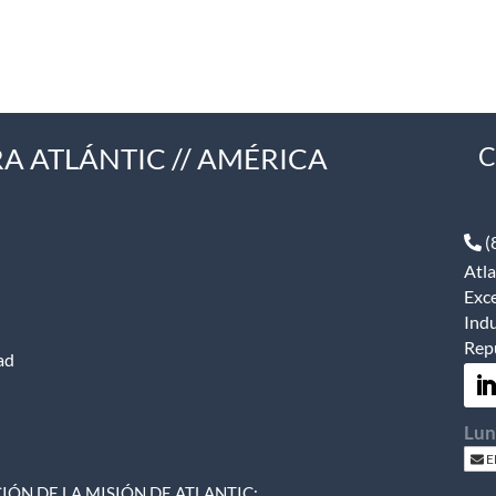
A ATLÁNTIC // AMÉRICA
C
(
Atla
Exce
Indu
Rep
ad
Lun
E
ÓN DE LA MISIÓN DE ATLANTIC: