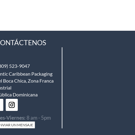
ONTÁCTENOS
809) 523-9047
ntic Caribbean Packaging
l Boca Chica, Zona Franca
strial
ública Dominicana
es-Viernes:
8 am - 5pm
NVIAR UN MENSAJE