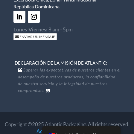
República Dominicana
Lunes-Viernes:
8 am - 5pm
ENVIAR UN MENSAJE
DECLARACIÓN DE LA MISIÓN DE ATLANTIC:
Superar las expectativas de nuestros clientes en el
desempeño de nuestros productos, la confiabilidad
de nuestro servicio y la integridad de nuestros
compromisos.
Copyright ©2025 Atlantic Packaging. All rights reserved.
Accessibility
.
Privacy Policy
.