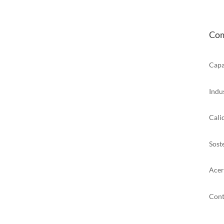
Com
Capa
Indu
Cali
Sost
Acer
Cont