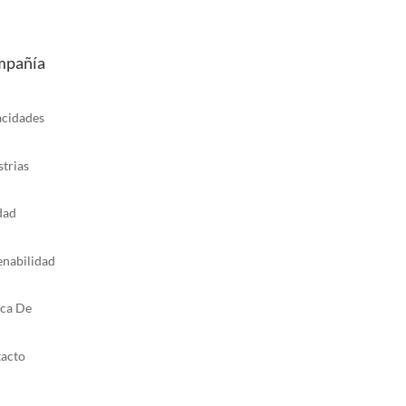
pañía
cidades
strias
dad
enabilidad
ca De
acto