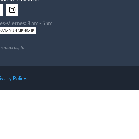
es-Viernes:
8 am - 5pm
NVIAR UN MENSAJE
productos, la
ivacy Policy
.