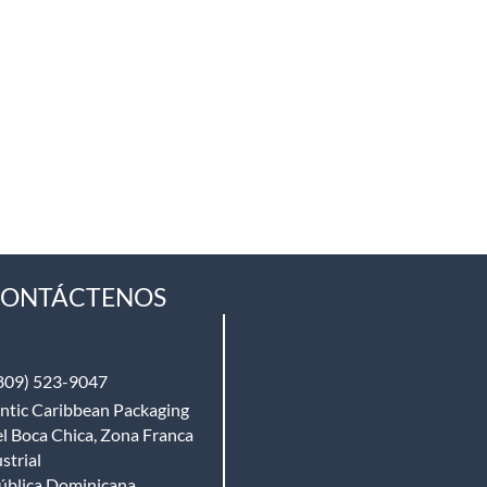
ONTÁCTENOS
809) 523-9047
ntic Caribbean Packaging
l Boca Chica, Zona Franca
strial
ública Dominicana