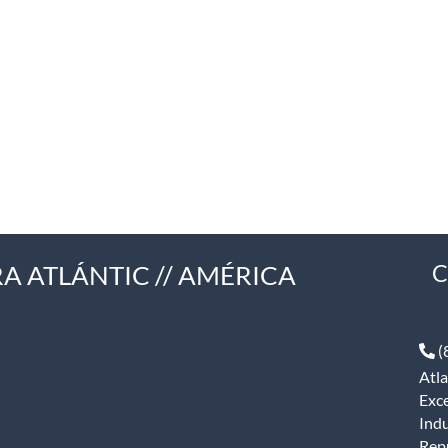
A ATLÁNTIC // AMÉRICA
C
(
Atla
Exce
Indu
Rep