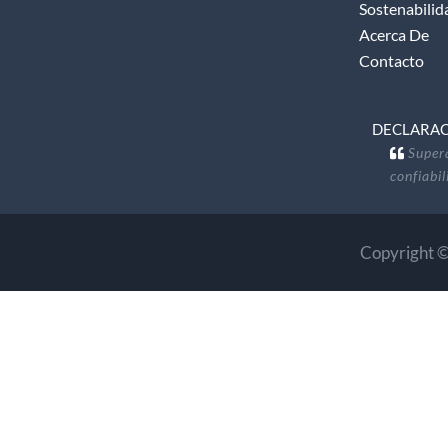
Sostenabilid
Acerca De
Contacto
DECLARACI
Supera
confiabi
Copyright ©